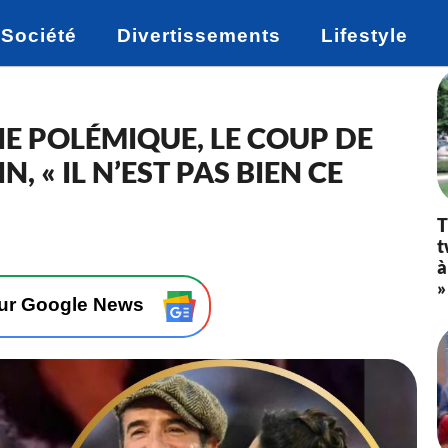
Société
Divertissements
Lifestyle
IE POLÉMIQUE, LE COUP DE
, « IL N’EST PAS BIEN CE
T
t
à
»
sur Google News