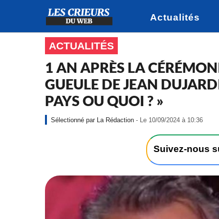
Actualités
ACTUALITÉS
1 AN APRÈS LA CÉRÉMON
GUEULE DE JEAN DUJARDIN
PAYS OU QUOI ? »
-
La Rédaction
- Le 10/09/2024 à 10:36
L
e
1
Suivez-nous 
0
/
0
9
/
2
0