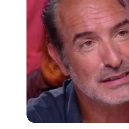
2
4
à
1
0
:
3
6