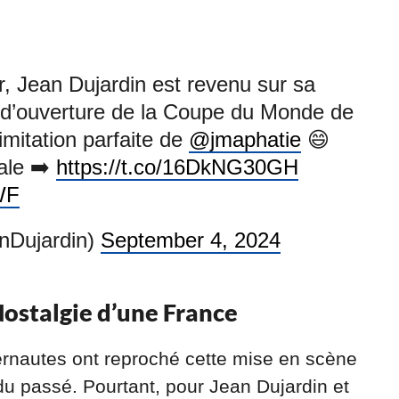
r, Jean Dujardin est revenu sur sa
e d’ouverture de la Coupe du Monde de
 imitation parfaite de
@jmaphatie
😄
rale ➡️
https://t.co/16DkNG30GH
WF
nDujardin)
September 4, 2024
Nostalgie d’une France
ternautes ont reproché cette mise en scène
du passé. Pourtant, pour Jean Dujardin et