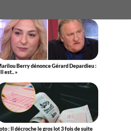
arilou Berry dénonce Gérard Depardieu :
 Il est.. »
oto : Il décroche le gros lot 3 fois de suite