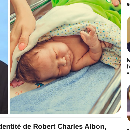
e
M
l
«
identité de Robert Charles Albon,
«