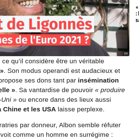
«
:
s
i ce qu’il considère être un véritable
 »
. Son modus operandi est audacieux et
t propose ses dons tant par
insémination
lle »
. Sa vantardise de pouvoir
« produire
-Uni »
ou encore dans des lieux aussi
la Chine et les USA
laisse perplexe.
fratries par donneur, Albon semble réfuter
 se voit comme un homme en surrégime :