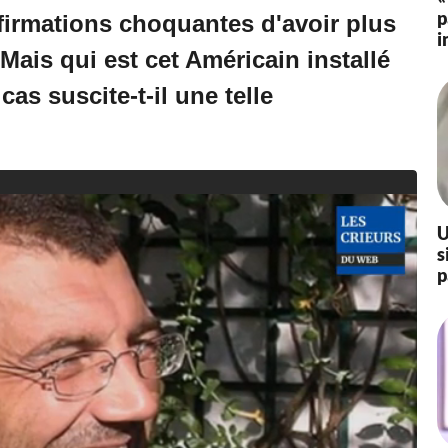
p
ffirmations choquantes d'avoir plus
i
ais qui est cet Américain installé
as suscite-t-il une telle
U
s
p