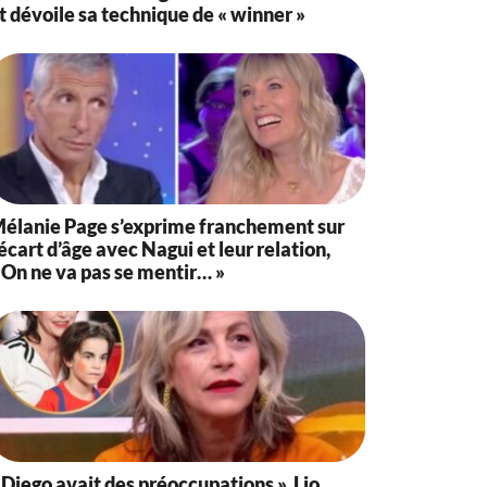
t dévoile sa technique de « winner »
élanie Page s’exprime franchement sur
’écart d’âge avec Nagui et leur relation,
 On ne va pas se mentir… »
 Diego avait des préoccupations », Lio