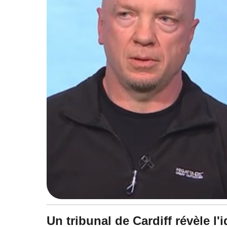
à
0
9
:
2
1
Un tribunal de Cardiff révèle l'