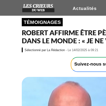
Actualités
TÉMOIGNAGES
ROBERT AFFIRME ÊTRE PÈ
DANS LE MONDE : « JE NE
-
La Rédaction
- Le 14/02/2025 à 09:21
L
e
1
Suivez-nous 
4
/
0
2
/
2
0
2
5