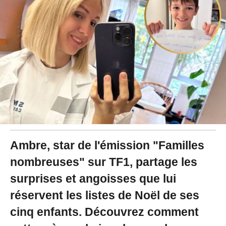
2
0
2
4
à
1
2
:
3
4
Ambre, star de l'émission "Familles
nombreuses" sur TF1, partage les
surprises et angoisses que lui
réservent les listes de Noël de ses
cinq enfants. Découvrez comment