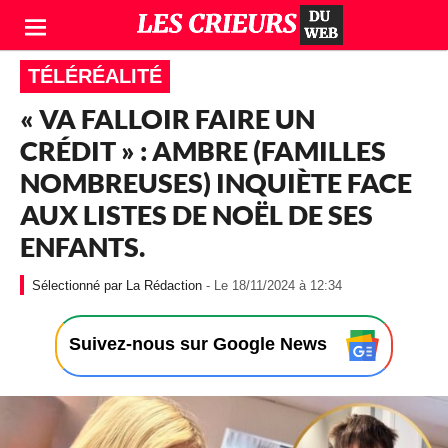
TÉLÉRÉALITÉ
« VA FALLOIR FAIRE UN
CRÉDIT » : AMBRE (FAMILLES
NOMBREUSES) INQUIÈTE FACE
AUX LISTES DE NOËL DE SES
ENFANTS.
-
La Rédaction
- Le 18/11/2024 à 12:34
L
e
1
Suivez-nous sur Google News
8
/
1
1
/