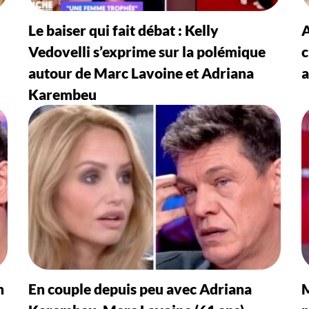
Le baiser qui fait débat : Kelly
A
Vedovelli s’exprime sur la polémique
c
autour de Marc Lavoine et Adriana
a
Karembeu
n
En couple depuis peu avec Adriana
M