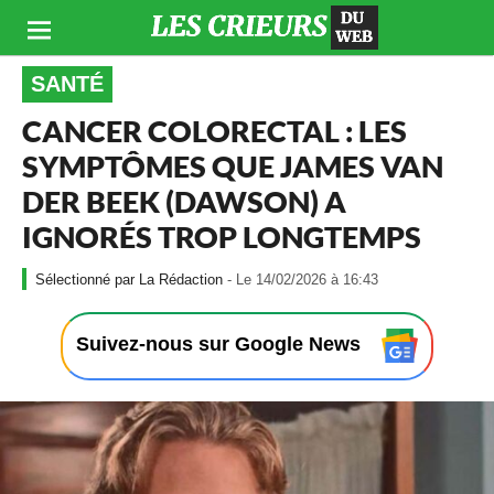
SANTÉ
CANCER COLORECTAL : LES
SYMPTÔMES QUE JAMES VAN
DER BEEK (DAWSON) A
IGNORÉS TROP LONGTEMPS
-
La Rédaction
- Le 14/02/2026 à 16:43
L
e
1
Suivez-nous sur Google News
4
/
0
2
/
2
0