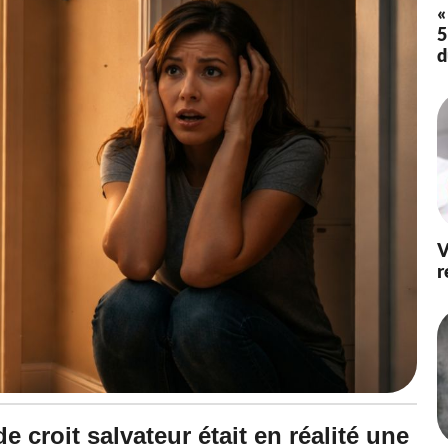
«
5
d
V
r
e croit salvateur était en réalité une