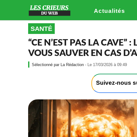
Actualités
SANTÉ
“CE N’EST PAS LA CAVE” 
VOUS SAUVER EN CAS D’
-
La Rédaction
- Le 17/03/2026 à 09:49
L
e
1
Suivez-nous 
7
/
0
3
/
2
0
2
6