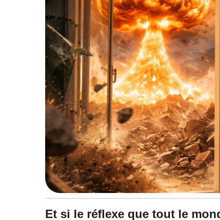
à
0
9
:
4
9
Et si le réflexe que tout le mond