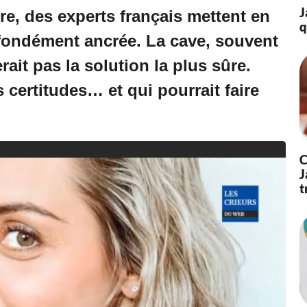
J
ire, des experts français mettent en
q
fondément ancrée. La cave, souvent
it pas la solution la plus sûre.
 certitudes… et qui pourrait faire
C
J
t