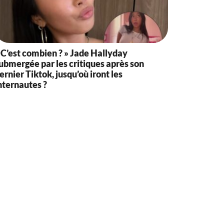
 C’est combien ? » Jade Hallyday
ubmergée par les critiques après son
ernier Tiktok, jusqu’où iront les
nternautes ?