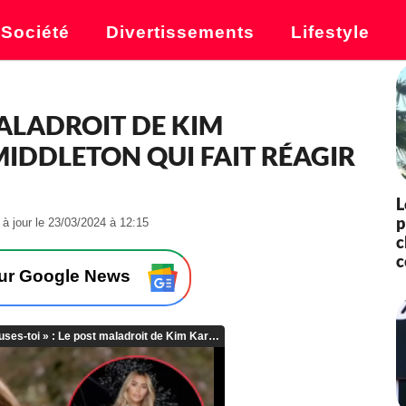
Société
Divertissements
Lifestyle
 MALADROIT DE KIM
IDDLETON QUI FAIT RÉAGIR
L
p
-
 à jour le 23/03/2024 à 12:15
c
L
e
c
2
sur Google News
3
/
0
3
/
2
0