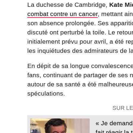
La duchesse de Cambridge,
Kate Mi
combat contre un cancer
, mettant ai
son absence prolongée. Ses apparitio
discuté ont perturbé la toile. Le reto
initialement prévu pour avril, a été r
les inquiétudes des admirateurs de la
En dépit de sa longue convalescence,
fans, continuant de partager de ses 
autour de sa santé a été malheureus
spéculations.
SUR L
« Je demande
fait réagir la t