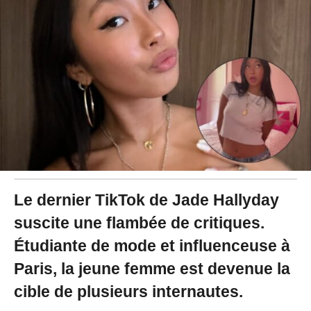
2
0
2
4
à
1
7
:
2
4
Le dernier TikTok de Jade Hallyday
suscite une flambée de critiques.
Étudiante de mode et influenceuse à
Paris, la jeune femme est devenue la
cible de plusieurs internautes.