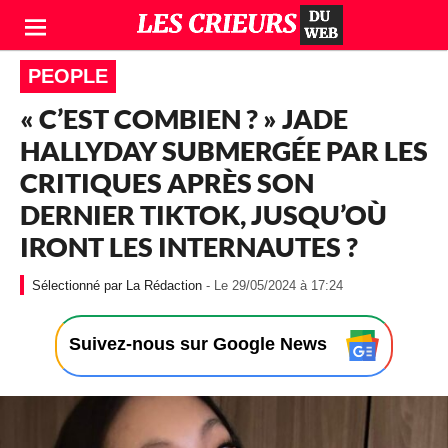
PEOPLE
« C’EST COMBIEN ? » JADE
HALLYDAY SUBMERGÉE PAR LES
CRITIQUES APRÈS SON
DERNIER TIKTOK, JUSQU’OÙ
IRONT LES INTERNAUTES ?
-
La Rédaction
- Le 29/05/2024 à 17:24
L
e
2
Suivez-nous sur Google News
9
/
0
5
/