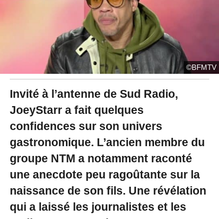
2
1
à
1
8
:
3
©BFMTV
5
Invité à l’antenne de Sud Radio,
JoeyStarr a fait quelques
confidences sur son univers
gastronomique. L’ancien membre du
groupe NTM a notamment raconté
une anecdote peu ragoûtante sur la
naissance de son fils. Une révélation
qui a laissé les journalistes et les