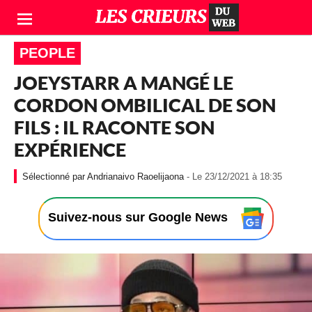
PEOPLE
JOEYSTARR A MANGÉ LE
CORDON OMBILICAL DE SON
FILS : IL RACONTE SON
EXPÉRIENCE
-
Andrianaivo Raoelijaona
- Le 23/12/2021 à 18:35
L
e
2
Suivez-nous sur Google News
3
/
1
2
/
2
0