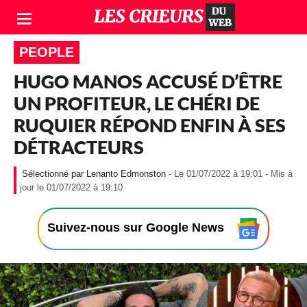
PEOPLE
HUGO MANOS ACCUSÉ D’ÊTRE
UN PROFITEUR, LE CHÉRI DE
RUQUIER RÉPOND ENFIN À SES
DÉTRACTEURS
Lenanto Edmonston
- Le 01/07/2022 à 19:01 - Mis à
-
jour le 01/07/2022 à 19:10
L
e
0
Suivez-nous sur Google News
1
/
0
7
/
2