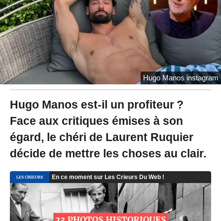
0
2
2
à
1
9
:
0
Hugo Manos instagram
1
-
M
Hugo Manos est-il un profiteur ?
i
Face aux critiques émises à son
s
à
égard, le chéri de Laurent Ruquier
j
o
décide de mettre les choses au clair.
u
r
l
e
0
1
/