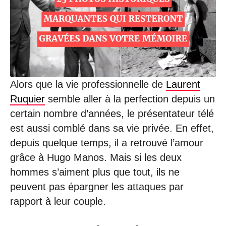
0
7
/
2
0
2
2
à
1
Alors que la vie professionnelle de
Laurent
9
Ruquier
semble aller à la perfection depuis un
:
1
certain nombre d’années, le présentateur télé
0
est aussi comblé dans sa vie privée. En effet,
depuis quelque temps, il a retrouvé l’amour
grâce à Hugo Manos. Mais si les deux
hommes s’aiment plus que tout, ils ne
peuvent pas épargner les attaques par
rapport à leur couple.