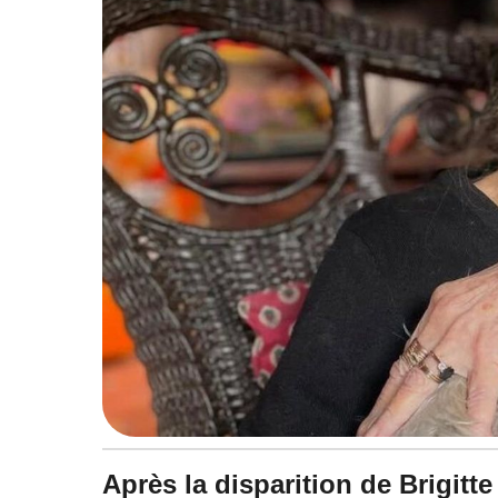
à
1
8
:
3
8
Après la disparition de Brigitt