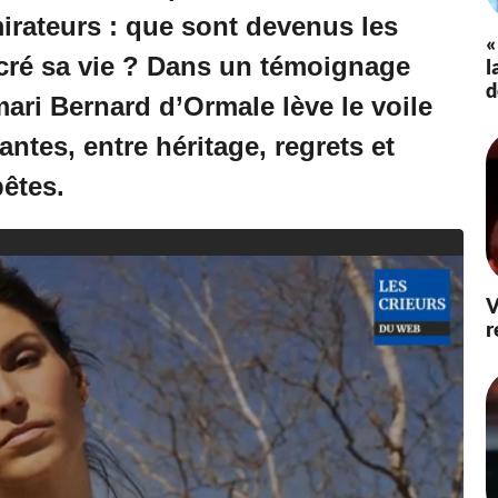
irateurs : que sont devenus les
«
cré sa vie ? Dans un témoignage
l
d
ari Bernard d’Ormale lève le voile
ntes, entre héritage, regrets et
bêtes.
V
r