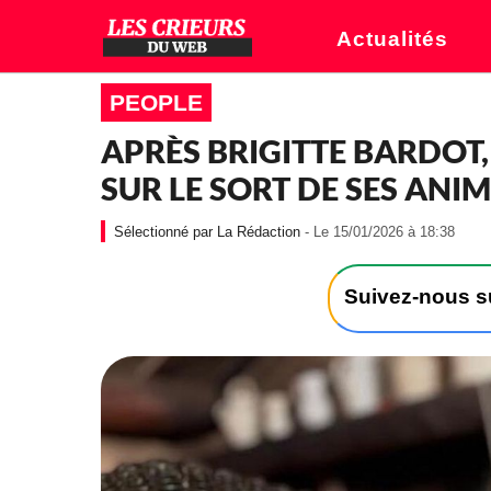
Actualités
PEOPLE
APRÈS BRIGITTE BARDOT,
SUR LE SORT DE SES ANI
-
La Rédaction
- Le 15/01/2026 à 18:38
L
e
1
Suivez-nous 
5
/
0
1
/
2
0
2
6