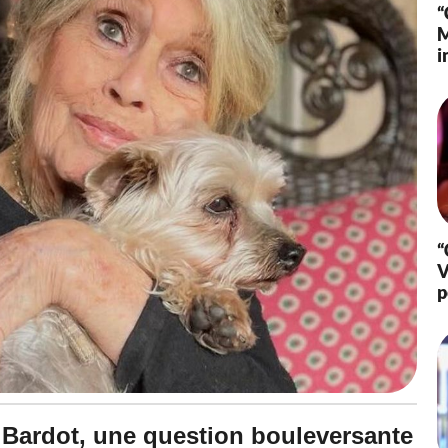
“
M
i
“
V
p
e Bardot, une question bouleversante