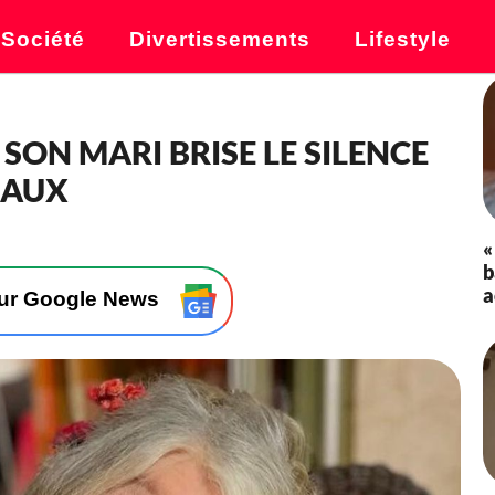
Société
Divertissements
Lifestyle
 SON MARI BRISE LE SILENCE
MAUX
«
b
a
sur Google News