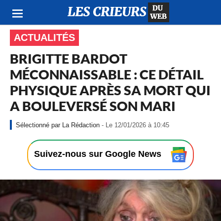
ACTUALITÉS
BRIGITTE BARDOT
MÉCONNAISSABLE : CE DÉTAIL
PHYSIQUE APRÈS SA MORT QUI
A BOULEVERSÉ SON MARI
-
La Rédaction
- Le 12/01/2026 à 10:45
L
e
1
Suivez-nous sur Google News
2
/
0
1
/
2
0