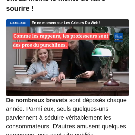
1
1
sourire !
/
2
0
2
1
à
1
1
:
1
0
De nombreux brevets
sont déposés chaque
année. Parmi eux, seuls quelques-uns
parviennent à séduire véritablement les
consommateurs. D’autres amusent quelques
personnes, puis sont vite oubliés.