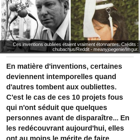
0
2
0
à
1
2
:
Ces inventions oubliées étaient vraiment étonnantes. Crédits :
2
chubachus/Reddit - meanyjoegenie/Imgur.
5
-
M
En matière d'inventions, certaines
i
deviennent intemporelles quand
s
à
d'autres tombent aux oubliettes.
j
o
C'est le cas de ces 10 projets fous
u
r
qui n'ont séduit que quelques
l
personnes avant de disparaître... En
e
2
les redécouvrant aujourd'hui, elles
5
/
ont au moins le mérite de faire