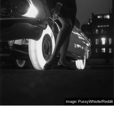
image: PussyWhistle/Reddit