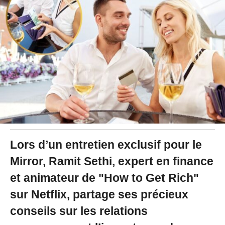
2
0
2
4
à
1
4
:
3
6
Lors d’un entretien exclusif pour le
Mirror, Ramit Sethi, expert en finance
et animateur de "How to Get Rich"
sur Netflix, partage ses précieux
conseils sur les relations