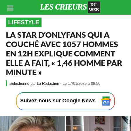
LIFESTYLE
LA STAR D’ONLYFANS QUI A
COUCHÉ AVEC 1057 HOMMES
EN 12H EXPLIQUE COMMENT
ELLE A FAIT, « 1,46 HOMME PAR
MINUTE »
-
La Rédaction
- Le 17/01/2025 à 09:50
L
e
1
Suivez-nous sur Google News
7
/
0
1
/