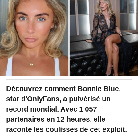
2
0
2
5
à
0
9
:
5
0
Découvrez comment Bonnie Blue,
star d'OnlyFans, a pulvérisé un
record mondial. Avec 1 057
partenaires en 12 heures, elle
raconte les coulisses de cet exploit.