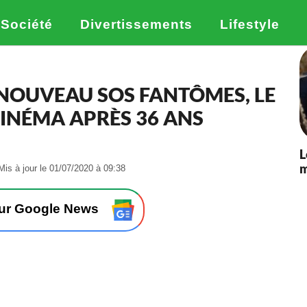
Société
Divertissements
Lifestyle
NOUVEAU SOS FANTÔMES, LE
CINÉMA APRÈS 36 ANS
L
m
-
Mis à jour le 01/07/2020 à 09:38
L
e
1
sur Google News
4
/
1
2
/
2
0