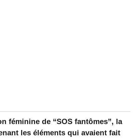
1
9
à
1
5
:
2
0
-
M
i
s
à
j
o
u
r
l
e
0
on féminine de “SOS fantômes”, la
1
/
nant les éléments qui avaient fait
0
7