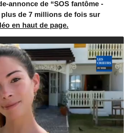
nde-annonce de “SOS fantôme -
/
2
 plus de 7 millions de fois sur
0
2
déo en haut de page.
0
à
0
9
:
3
8