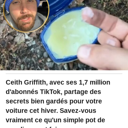
2
0
2
4
à
1
0
:
4
5
Ceith Griffith, avec ses 1,7 million
d'abonnés TikTok, partage des
secrets bien gardés pour votre
voiture cet hiver. Savez-vous
vraiment ce qu'un simple pot de