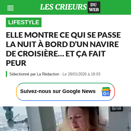
LIFESTYLE
ELLE MONTRE CE QUI SE PASSE
LA NUIT À BORD D’UN NAVIRE
DE CROISIÈRE… ET ÇA FAIT
PEUR
-
La Rédaction
- Le 28/01/2026 à 18:03
L
e
2
Suivez-nous sur Google News
8
/
0
1
/
2
0