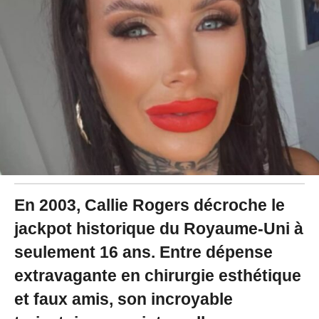
2
0
2
4
à
1
1
:
3
5
En 2003, Callie Rogers décroche le
jackpot historique du Royaume-Uni à
seulement 16 ans. Entre dépense
extravagante en chirurgie esthétique
et faux amis, son incroyable