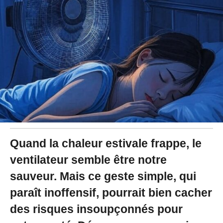
2
0
2
5
à
1
1
:
4
9
Quand la chaleur estivale frappe, le
ventilateur semble être notre
sauveur. Mais ce geste simple, qui
paraît inoffensif, pourrait bien cacher
des risques insoupçonnés pour