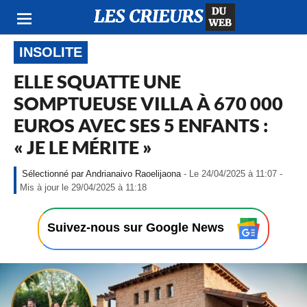
INSOLITE
ELLE SQUATTE UNE
SOMPTUEUSE VILLA À 670 000
EUROS AVEC SES 5 ENFANTS :
« JE LE MÉRITE »
Andrianaivo Raoelijaona
- Le 24/04/2025 à 11:07 -
-
Mis à jour le 29/04/2025 à 11:18
L
e
2
Suivez-nous sur Google News
4
/
0
4
/
2