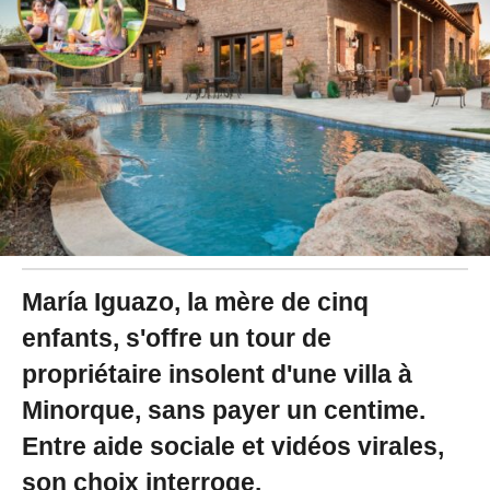
0
2
5
à
1
1
:
0
7
-
M
i
s
à
María Iguazo, la mère de cinq
j
o
enfants, s'offre un tour de
u
propriétaire insolent d'une villa à
r
l
Minorque, sans payer un centime.
e
2
Entre aide sociale et vidéos virales,
9
/
son choix interroge.