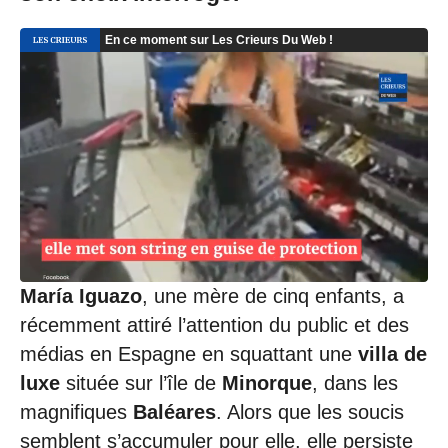
0
4
/
2
0
2
5
à
1
1
:
1
8
María Iguazo
, une mère de cinq enfants, a
récemment attiré l’attention du public et des
médias en Espagne en squattant une
villa de
luxe
située sur l’île de
Minorque
, dans les
magnifiques
Baléares
. Alors que les soucis
semblent s’accumuler pour elle, elle persiste