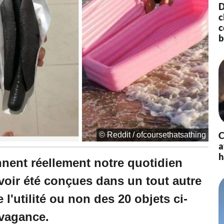
à
D
1
c
3
c
:
b
1
0
C
© Reddit / ofcoursethatsathing
a
h
nnent réellement notre quotidien
voir été conçues dans un tout autre
l'utilité ou non des 20 objets ci-
avagance.