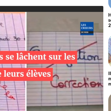
H
s
2
I
m
m