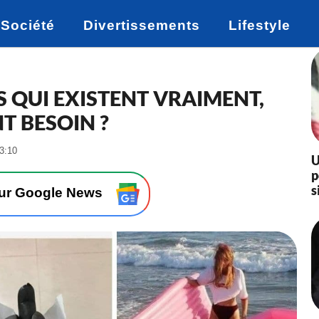
Société
Divertissements
Lifestyle
S QUI EXISTENT VRAIMENT,
T BESOIN ?
-
13:10
U
L
p
e
s
0
sur Google News
7
/
1
2
/
2
0
2
1