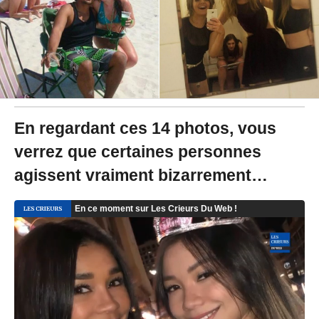
2
1
à
2
0
:
3
9
-
M
En regardant ces 14 photos, vous
i
verrez que certaines personnes
s
à
agissent vraiment bizarrement…
j
o
u
r
l
e
2
8
/
1
1