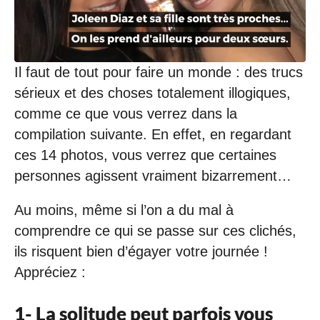
/
2
0
2
1
Il faut de tout pour faire un monde : des trucs
à
2
sérieux et des choses totalement illogiques,
0
comme ce que vous verrez dans la
:
4
compilation suivante. En effet, en regardant
0
ces 14 photos, vous verrez que certaines
personnes agissent vraiment bizarrement…
Au moins, même si l’on a du mal à
comprendre ce qui se passe sur ces clichés,
ils risquent bien d’égayer votre journée !
Appréciez :
1- La solitude peut parfois vous