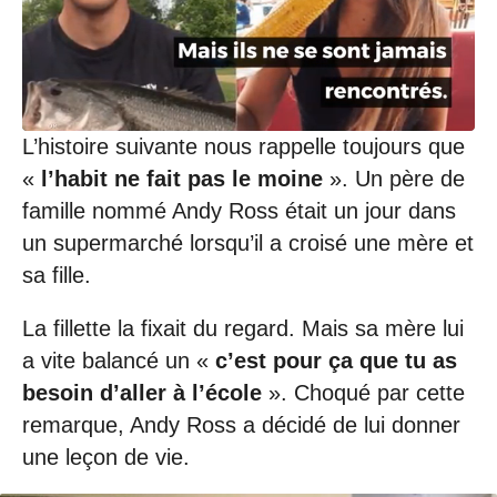
/
0
6
/
2
0
L’histoire suivante nous rappelle toujours que
2
0
«
l’habit ne fait pas le moine
». Un père de
à
famille nommé Andy Ross était un jour dans
1
8
un supermarché lorsqu’il a croisé une mère et
:
sa fille.
3
1
La fillette la fixait du regard. Mais sa mère lui
a vite balancé un «
c’est pour ça que tu as
besoin d’aller à l’école
». Choqué par cette
remarque, Andy Ross a décidé de lui donner
une leçon de vie.