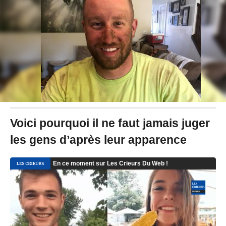
/
2
0
1
8
à
1
4
:
1
9
-
M
Voici pourquoi il ne faut jamais juger
i
les gens d’après leur apparence
s
à
j
o
u
r
l
e
2
1