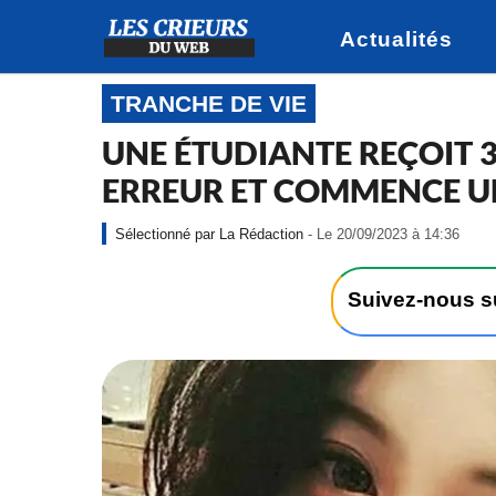
Actualités
TRANCHE DE VIE
UNE ÉTUDIANTE REÇOIT 3
ERREUR ET COMMENCE U
-
La Rédaction
- Le 20/09/2023 à 14:36
L
e
2
Suivez-nous 
0
/
0
9
/
2
0
2
3