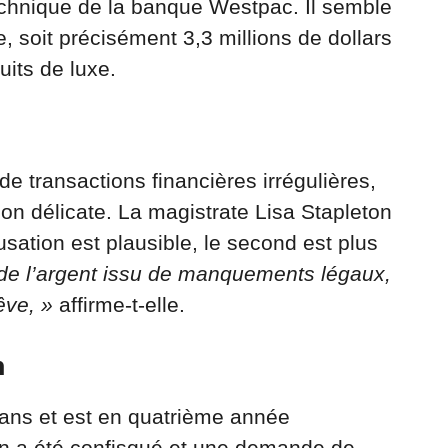
technique de la banque Westpac. Il semble
 soit précisément 3,3 millions de dollars
uits de luxe.
 transactions financières irrégulières,
ion délicate. La magistrate Lisa Stapleton
usation est plausible, le second est plus
de l’argent issu de manquements légaux,
êve, »
affirme-t-elle.
n
q ans et est en quatrième année
en a été confisqué et une demande de