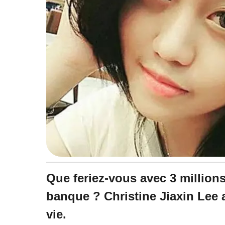
à
1
4
:
3
6
Que feriez-vous avec 3 million
banque ? Christine Jiaxin Lee a 
vie.