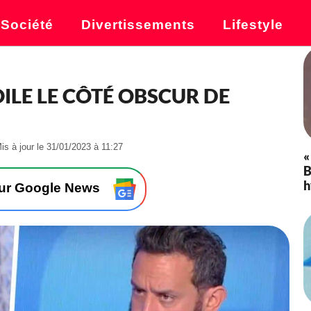
Société
Divertissements
Lifestyle
ILE LE CÔTÉ OBSCUR DE
-
is à jour le 31/01/2023 à 11:27
«
L
B
e
h
3
sur Google News
1
/
0
1
/
2
0
2
3