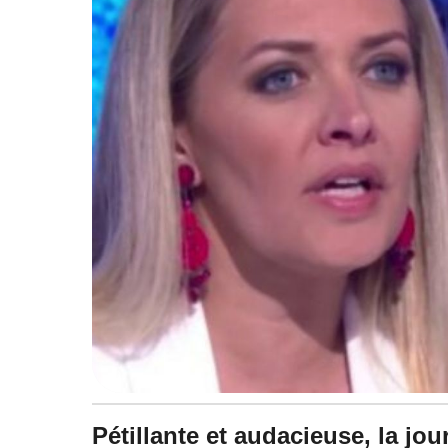
à
1
2
:
5
7
Pétillante et audacieuse, la jou