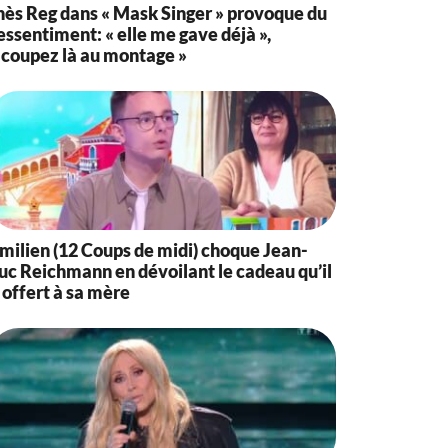
nès Reg dans « Mask Singer » provoque du
essentiment: « elle me gave déjà »,
 coupez là au montage »
milien (12 Coups de midi) choque Jean-
uc Reichmann en dévoilant le cadeau qu’il
 offert à sa mère