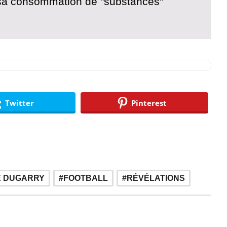
sa consommation de "substances"
Twitter
Pinterest
,
,
E DUGARRY
FOOTBALL
RÉVÉLATIONS