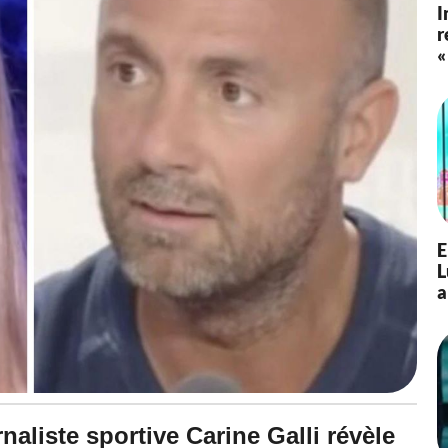
I
r
«
E
L
a
rnaliste sportive Carine Galli révèle