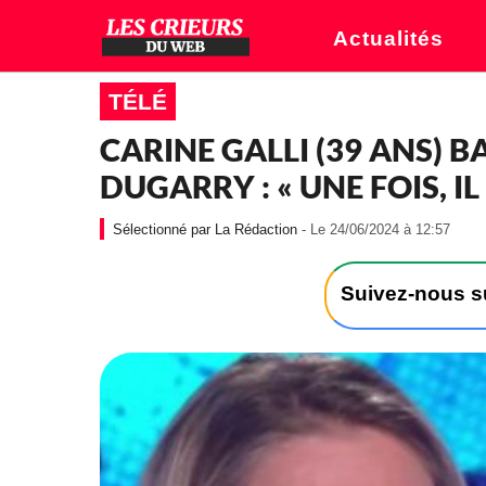
Actualités
TÉLÉ
CARINE GALLI (39 ANS) 
DUGARRY : « UNE FOIS, I
-
La Rédaction
- Le 24/06/2024 à 12:57
L
e
2
Suivez-nous 
4
/
0
6
/
2
0
2
4