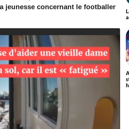
 jeunesse concernant le footballer
L
a
A
s
h