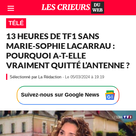
TÉLÉ
13 HEURES DE TF1 SANS
MARIE-SOPHIE LACARRAU :
POURQUOI A-T-ELLE
VRAIMENT QUITTÉ L’ANTENNE ?
-
La Rédaction
- Le 05/03/2024 à 19:19
L
e
0
Suivez-nous sur Google News
5
/
0
3
/
2
0