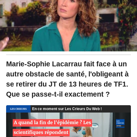
2
4
à
1
9
:
1
9
Marie-Sophie Lacarrau fait face à un
autre obstacle de santé, l'obligeant à
se retirer du JT de 13 heures de TF1.
Que se passe-t-il exactement ?