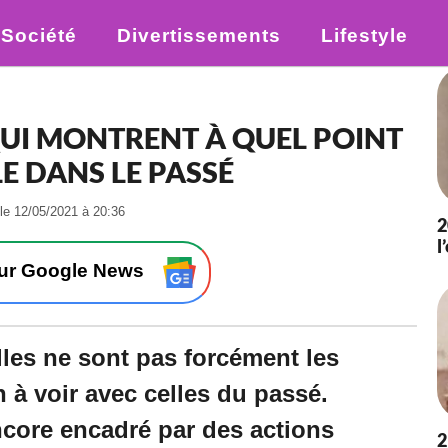
Société
Divertissements
Lifestyle
UI MONTRENT À QUEL POINT
LE DANS LE PASSÉ
-
 le 12/05/2021 à 20:36
2
L
l
e
3
sur Google News
1
/
0
3
lles ne sont pas forcément les
/
2
n à voir avec celles du passé.
0
2
encore encadré par des actions
2
1