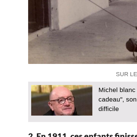
SUR L
Michel blanc :
cadeau", son 
difficile
2. En 1911, ces enfants finiss