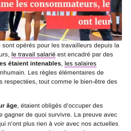
0
2
1
à
2
0
:
ont opérés pour les travailleurs depuis la
3
6
ours,
le travail salarié
est encadré par des
res étaient intenables
,
les salaires
 inhumain. Les règles élémentaires de
as respectées, tout comme le bien-être des
ur âge
, étaient obligés d’occuper des
de gagner de quoi survivre. La preuve avec
qui n’ont plus rien à voir avec nos actuelles