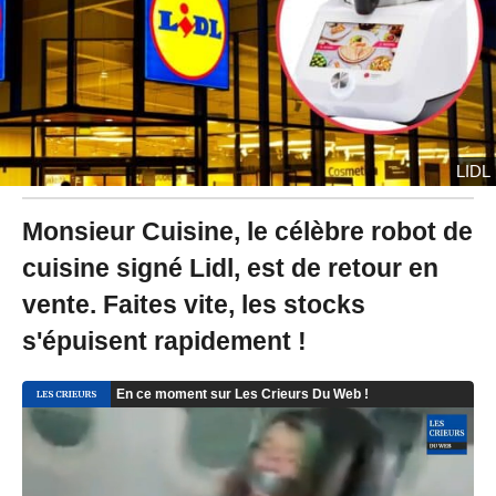
2
4
à
1
1
:
5
2
LIDL
Monsieur Cuisine, le célèbre robot de
cuisine signé Lidl, est de retour en
vente. Faites vite, les stocks
s'épuisent rapidement !