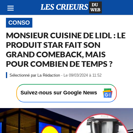
CONSO
MONSIEUR CUISINE DE LIDL : LE
PRODUIT STAR FAIT SON
GRAND COMEBACK, MAIS
POUR COMBIEN DE TEMPS ?
-
La Rédaction
- Le 09/03/2024 à 11:52
L
e
0
Suivez-nous sur Google News
9
/
0
3
/
2
0