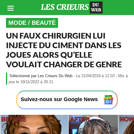
MODE / BEAUTÉ
UN FAUX CHIRURGIEN LUI
INJECTE DU CIMENT DANS LES
JOUES ALORS QU’ELLE
VOULAIT CHANGER DE GENRE
Les Crieurs Du Web
- Le 21/04/2019 à 12:03 - Mis à
-
jour le 19/11/2022 à 20:21
L
e
2
Suivez-nous sur Google News
1
/
0
4
/
2