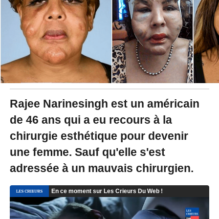
0
1
9
à
1
2
:
0
3
-
M
Rajee Narinesingh est un américain
i
de 46 ans qui a eu recours à la
s
à
chirurgie esthétique pour devenir
j
o
une femme. Sauf qu'elle s'est
u
r
adressée à un mauvais chirurgien.
l
e
1
9
/