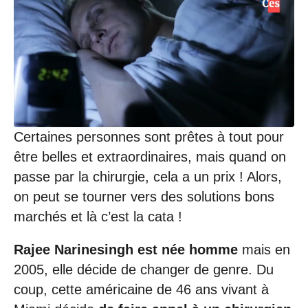
1
1
/
2
0
2
2
à
2
0
:
Certaines personnes sont prêtes à tout pour
2
être belles et extraordinaires, mais quand on
1
passe par la chirurgie, cela a un prix ! Alors,
on peut se tourner vers des solutions bons
marchés et là c’est la cata !
Rajee Narinesingh est née homme
mais en
2005, elle décide de changer de genre. Du
coup, cette américaine de 46 ans vivant à