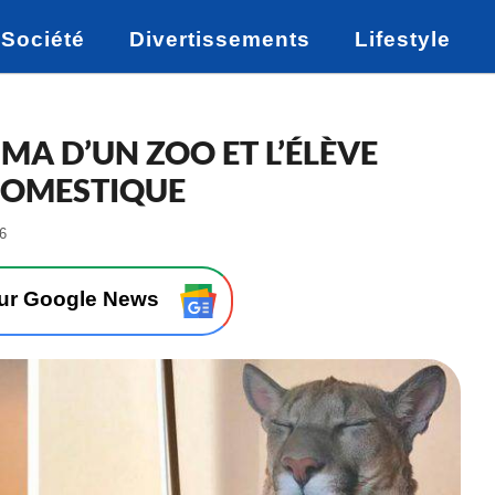
Société
Divertissements
Lifestyle
MA D’UN ZOO ET L’ÉLÈVE
DOMESTIQUE
-
46
L
e
1
sur Google News
6
/
0
1
/
2
0
2
0