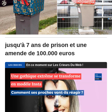
1
8
à
1
1
:
0
5
-
M
jusqu'à 7 ans de prison et une
i
amende de 100.000 euros
s
à
j
o
u
r
l
e
2
1
/
0
6