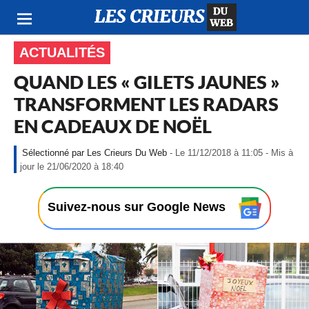
ACTUALITÉS
QUAND LES « GILETS JAUNES »
TRANSFORMENT LES RADARS
EN CADEAUX DE NOËL
Les Crieurs Du Web
- Le 11/12/2018 à 11:05 - Mis à
-
jour le 21/06/2020 à 18:40
L
e
1
Suivez-nous sur Google News
1
/
1
2
/
2
0