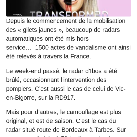
/
2
0
Depuis le commencement de la mobilisation
2
0
des « gilets jaunes », beaucoup de radars
à
automatiques ont été mis hors
1
8
service… 1500 actes de vandalisme ont ainsi
:
été relevés à travers la France.
4
0
Le week-end passé, le radar d’Ibos a été
brûlé, occasionnant l’intervention des
pompiers. C’est aussi le cas de celui de Vic-
en-Bigorre, sur la RD917.
Mais pour d’autres, le camouflage est plus
original, et est de saison. C’est le cas du
radar situé route de Bordeaux à Tarbes. Sur