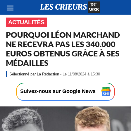
ACTUALITÉS
POURQUOI LÉON MARCHAND
NE RECEVRA PAS LES 340.000
EUROS OBTENUS GRÂCE À SES
MÉDAILLES
-
La Rédaction
- Le 11/08/2024 à 15:30
L
e
1
Suivez-nous sur Google News
1
/
0
8
/
2
0