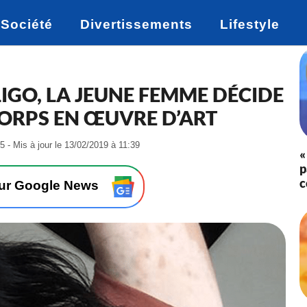
Société
Divertissements
Lifestyle
IGO, LA JEUNE FEMME DÉCIDE
ORPS EN ŒUVRE D’ART
-
5 - Mis à jour le 13/02/2019 à 11:39
«
L
p
e
c
3
sur Google News
0
/
0
1
/
2
0
1
9