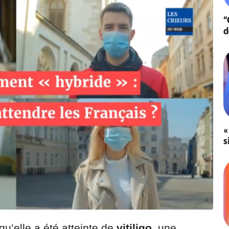
0
“
1
9
d
à
1
1
:
3
9
«
s
qu’elle a été atteinte de
vitiligo
, une