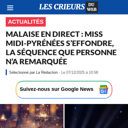
ACTUALITÉS
MALAISE EN DIRECT : MISS
MIDI-PYRÉNÉES S’EFFONDRE,
LA SÉQUENCE QUE PERSONNE
N’A REMARQUÉE
-
La Rédaction
- Le 07/12/2025 à 10:58
L
e
0
Suivez-nous sur Google News
7
/
1
2
/
2
0