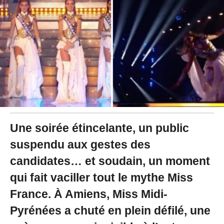
2
5
à
1
0
:
5
8
Une soirée étincelante, un public
suspendu aux gestes des
candidates… et soudain, un moment
qui fait vaciller tout le mythe Miss
France. À Amiens, Miss Midi-
Pyrénées a chuté en plein défilé, une