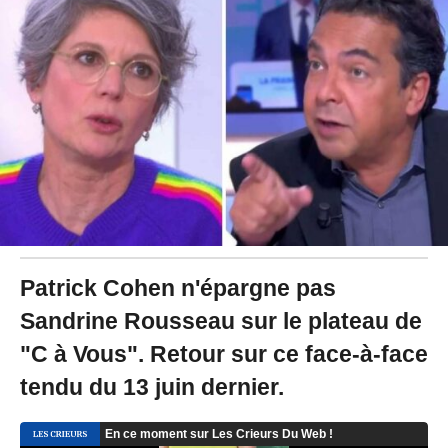
2
0
2
4
à
1
4
:
5
4
Patrick Cohen n'épargne pas
Sandrine Rousseau sur le plateau de
"C à Vous". Retour sur ce face-à-face
tendu du 13 juin dernier.