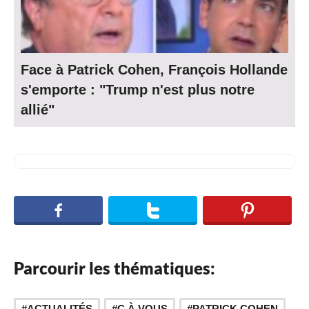
Face à Patrick Cohen, François Hollande
s'emporte : "Trump n'est plus notre
allié"
Parcourir les thématiques:
,
,
,
ACTUALITÉS
C À VOUS
PATRICK COHEN