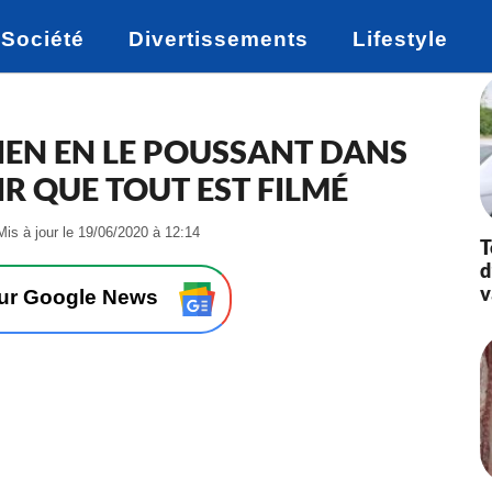
Société
Divertissements
Lifestyle
IEN EN LE POUSSANT DANS
IR QUE TOUT EST FILMÉ
-
Mis à jour le 19/06/2020 à 12:14
T
L
d
e
v
2
sur Google News
8
/
1
1
/
2
0
1
9