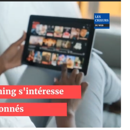
0
2
0
à
1
2
:
1
4