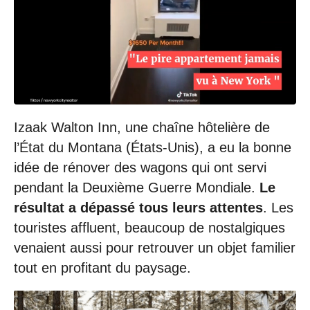
/
0
3
/
2
0
1
9
à
Izaak Walton Inn, une chaîne hôtelière de
1
0
l’État du Montana (États-Unis), a eu la bonne
:
idée de rénover des wagons qui ont servi
0
9
pendant la Deuxième Guerre Mondiale.
Le
résultat a dépassé tous leurs attentes
. Les
touristes affluent, beaucoup de nostalgiques
venaient aussi pour retrouver un objet familier
tout en profitant du paysage.