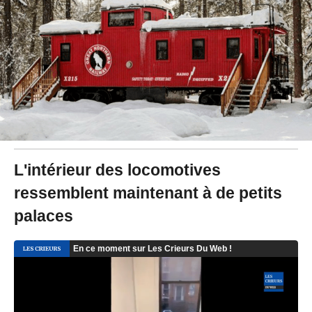
/
2
0
1
9
à
1
0
:
0
8
-
M
L'intérieur des locomotives
i
ressemblent maintenant à de petits
s
à
palaces
j
o
u
r
l
e
2
7