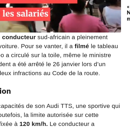
«
N
e
conducteur
sud-africain a pleinement
oiture. Pour se vanter, il a
filmé
le tableau
éo a circulé sur la toile, même le ministre
ent a été arrêté le 26 janvier lors d’un
deux infractions au Code de la route.
tion
 capacités de son Audi TTS,
une sportive qui
tefois, la limite autorisée sur cette
fixée à
120 km/h.
Le conducteur a