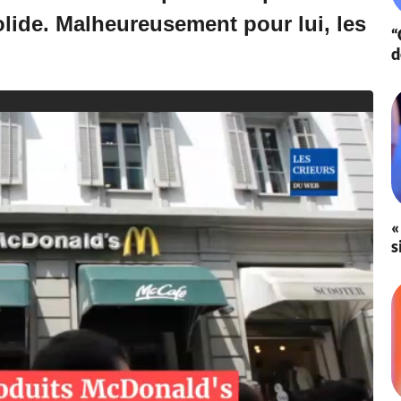
0
lide. Malheureusement pour lui, les
“
2
0
d
à
1
1
:
4
1
«
s