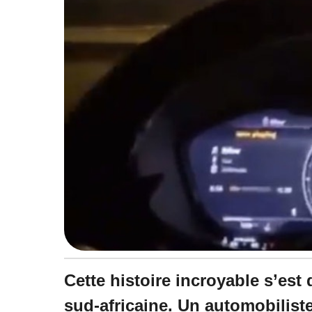
Cette histoire incroyable s’est
sud-africaine. Un automobiliste