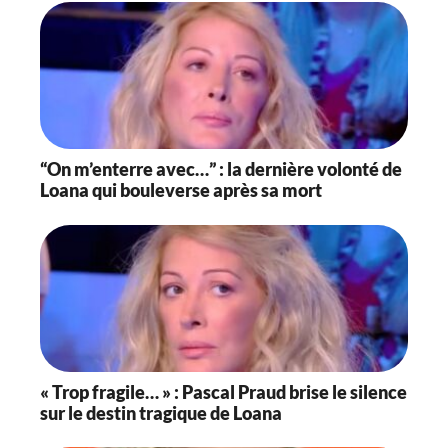
:
3
3
“On m’enterre avec…” : la dernière volonté de
Loana qui bouleverse après sa mort
« Trop fragile… » : Pascal Praud brise le silence
sur le destin tragique de Loana