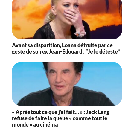
-
M
i
s
à
j
o
u
Avant sa disparition, Loana détruite par ce
r
geste de son ex Jean-Edouard : “Je le déteste”
l
e
2
6
/
0
1
/
2
0
2
« Après tout ce que j’ai fait… » : Jack Lang
1
refuse de faire la queue « comme tout le
à
monde » au cinéma
1
3