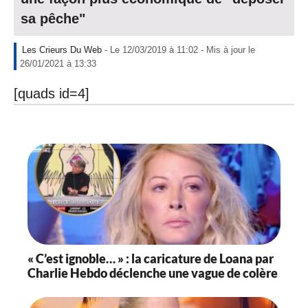
sa pêche"
Les Crieurs Du Web
- Le 12/03/2019 à 11:02 - Mis à jour le
-
26/01/2021 à 13:33
L
e
[quads id=4]
1
2
/
0
3
/
2
0
1
9
à
1
« C’est ignoble… » : la caricature de Loana par
1
Charlie Hebdo déclenche une vague de colère
:
0
2