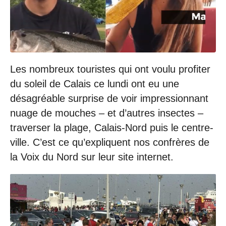
/
2
0
1
9
à
1
Les nombreux touristes qui ont voulu profiter
6
:
du soleil de Calais ce lundi ont eu une
4
désagréable surprise de voir impressionnant
6
nuage de mouches – et d’autres insectes –
traverser la plage, Calais-Nord puis le centre-
ville. C’est ce qu’expliquent nos confrères de
la Voix du Nord sur leur site internet.