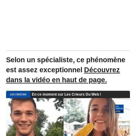
1
9
à
1
6
:
2
1
-
M
i
Selon un spécialiste, ce phénomène
s
est assez exceptionnel
Découvrez
à
j
dans la vidéo en haut de page.
o
u
r
l
e
2
3
/
0
4