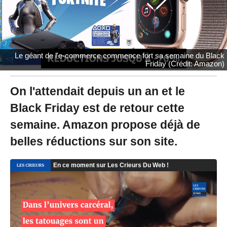
1
9
à
1
9
:
Le géant de l'e-commerce commence fort sa semaine du Black
4
Friday (Crédit: Amazon)
3
-
M
On l'attendait depuis un an et le
i
Black Friday est de retour cette
s
à
semaine. Amazon propose déjà de
j
o
belles réductions sur son site.
u
r
l
e
0
5
/
0
1