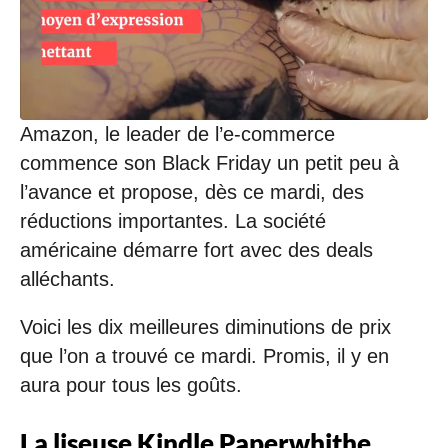
/
2
0
2
0
à
1
Amazon, le leader de l’e-commerce
3
commence son Black Friday un petit peu à
:
3
l’avance et propose, dès ce mardi, des
3
réductions importantes. La société
américaine démarre fort avec des deals
alléchants.
Voici les dix meilleures diminutions de prix
que l’on a trouvé ce mardi. Promis, il y en
aura pour tous les goûts.
La liseuse Kindle Paperwhithe