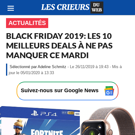
ACTUALITÉS
BLACK FRIDAY 2019: LES 10
MEILLEURS DEALS À NE PAS
MANQUER CE MARDI
Adeline Schmitz
- Le 26/11/2019 à 19:43 - Mis à
-
jour le 05/01/2020 à 13:33
L
e
2
Suivez-nous sur Google News
6
/
1
1
/
2
0