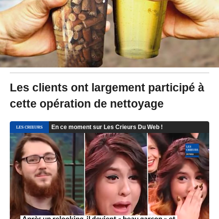
1
9
à
2
0
:
0
5
-
M
Les clients ont largement participé à
i
cette opération de nettoyage
s
à
j
o
u
r
l
e
1
1
/
1
2