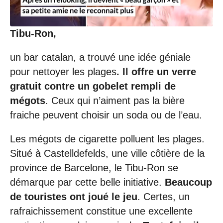
/
2
0
Tibu-Ron,
1
9
à
un bar catalan, a trouvé une idée géniale
2
pour nettoyer les plages
. Il offre un verre
0
:
gratuit contre un gobelet rempli de
0
mégots
. Ceux qui n’aiment pas la bière
2
fraiche peuvent choisir un soda ou de l’eau.
Les mégots de cigarette polluent les plages.
Situé à Castelldefelds, une ville côtière de la
province de Barcelone, le Tibu-Ron se
démarque par cette belle initiative.
Beaucoup
de touristes ont joué le jeu
. Certes, un
rafraichissement constitue une excellente