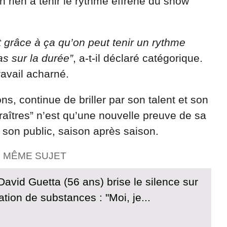
n rien à tenir le rythme effréné du show
t grâce à ça qu’on peut tenir un rythme
as sur la durée”
, a-t-il déclaré catégorique.
travail acharné.
s, continue de briller par son talent et son
Traîtres” n’est qu’une nouvelle preuve de sa
 son public, saison après saison.
E MÊME SUJET
avid Guetta (56 ans) brise le silence sur
ion de substances : "Moi, je...