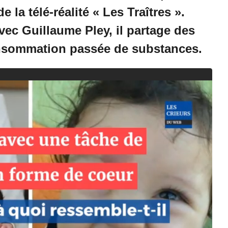
e la télé-réalité « Les Traîtres ».
0
2
vec Guillaume Pley, il partage des
4
à
onsommation passée de substances.
1
4
:
5
2