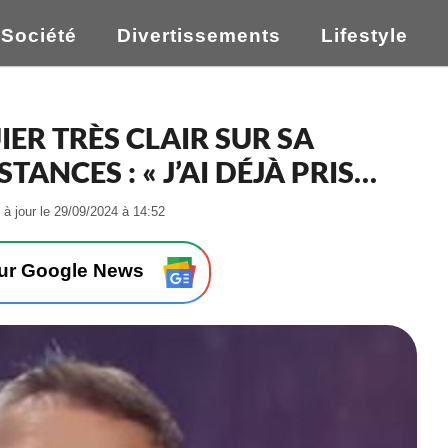
Société
Divertissements
Lifestyle
IER TRÈS CLAIR SUR SA
NCES : « J’AI DÉJÀ PRIS…
-
 à jour le 29/09/2024 à 14:52
L
e
2
sur Google News
9
/
0
9
/
2
0
2
4