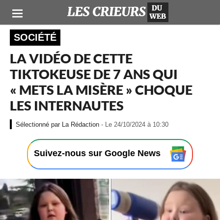
SOCIÉTÉ
LA VIDÉO DE CETTE
TIKTOKEUSE DE 7 ANS QUI
« METS LA MISÈRE » CHOQUE
LES INTERNAUTES
-
La Rédaction
- Le 24/10/2024 à 10:30
L
e
2
Suivez-nous sur Google News
4
/
1
0
/
2
0