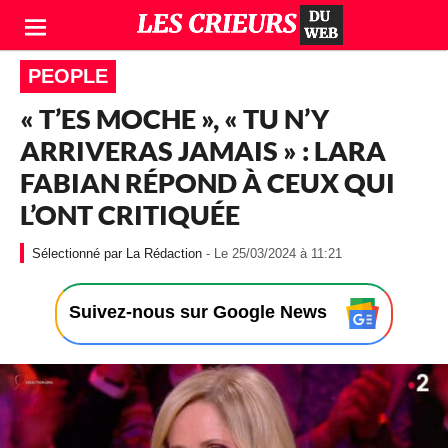
PEOPLE
« T’ES MOCHE », « TU N’Y
ARRIVERAS JAMAIS » : LARA
FABIAN RÉPOND À CEUX QUI
L’ONT CRITIQUÉE
-
La Rédaction
- Le 25/03/2024 à 11:21
L
e
2
Suivez-nous sur Google News
5
/
0
3
/
2
0