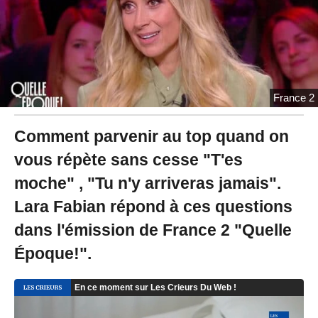
2
4
à
1
1
:
2
France 2
1
Comment parvenir au top quand on
vous répète sans cesse "T'es
moche" , "Tu n'y arriveras jamais".
Lara Fabian répond à ces questions
dans l'émission de France 2 "Quelle
Époque!".