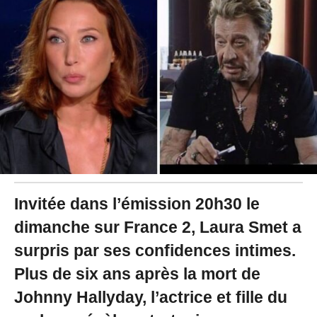
2
0
2
5
à
1
1
:
2
3
Invitée dans l’émission 20h30 le
dimanche sur France 2, Laura Smet a
surpris par ses confidences intimes.
Plus de six ans après la mort de
Johnny Hallyday, l’actrice et fille du