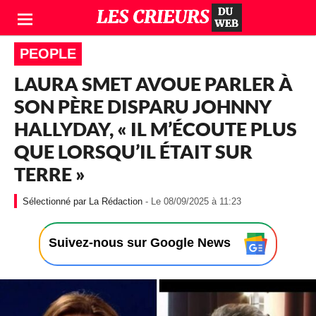
PEOPLE
LAURA SMET AVOUE PARLER À
SON PÈRE DISPARU JOHNNY
HALLYDAY, « IL M’ÉCOUTE PLUS
QUE LORSQU’IL ÉTAIT SUR
TERRE »
-
La Rédaction
- Le 08/09/2025 à 11:23
L
e
0
Suivez-nous sur Google News
8
/
0
9
/