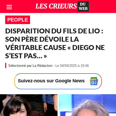
PEOPLE
DISPARITION DU FILS DE LIO :
SON PÈRE DÉVOILE LA
VÉRITABLE CAUSE « DIEGO NE
S’EST PAS… »
-
La Rédaction
- Le 04/04/2025 à 19:46
L
e
0
Suivez-nous sur Google News
4
/
0
4
/
2
0