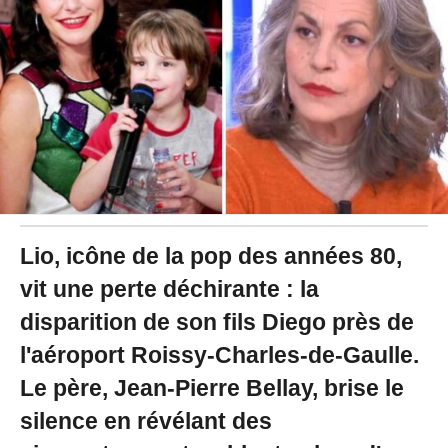
2
5
à
1
9
:
4
6
Lio, icône de la pop des années 80,
vit une perte déchirante : la
disparition de son fils Diego près de
l'aéroport Roissy-Charles-de-Gaulle.
Le père, Jean-Pierre Bellay, brise le
silence en révélant des