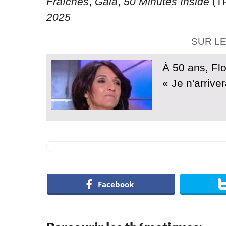
Fraîches
,
Gala
,
50 Minutes Inside
(T
2025
SUR L
À 50 ans, Flo
« Je n'arriver
Facebook