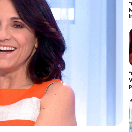
“
M
i
“
V
p