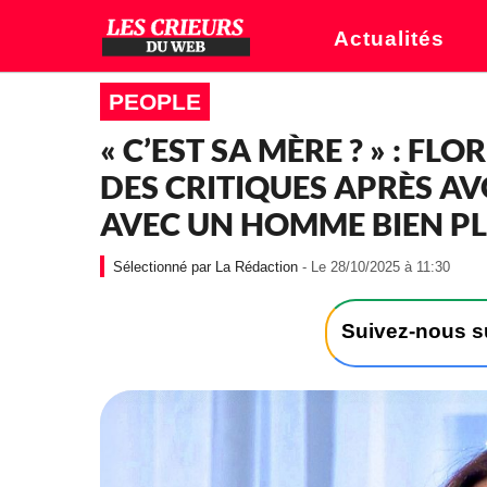
Actualités
PEOPLE
« C’EST SA MÈRE ? » : FL
DES CRITIQUES APRÈS AV
AVEC UN HOMME BIEN PL
-
La Rédaction
- Le 28/10/2025 à 11:30
L
e
2
Suivez-nous 
8
/
1
0
/
2
0