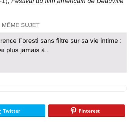
F1),
Festival du film américain de Deauville
E MÊME SUJET
rence Foresti sans filtre sur sa vie intime :
ai plus jamais à..
Twitter
Pinterest