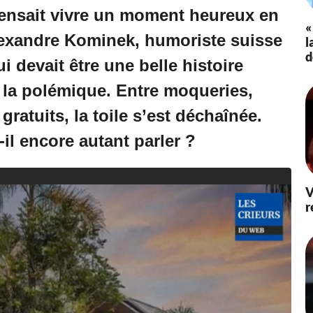
pensait vivre un moment heureux en
«
 Alexandre Kominek, humoriste suisse
l
d
i devait être une belle histoire
 la polémique. Entre moqueries,
ratuits, la toile s’est déchaînée.
il encore autant parler ?
V
r