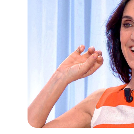
2
5
à
1
1
:
3
0